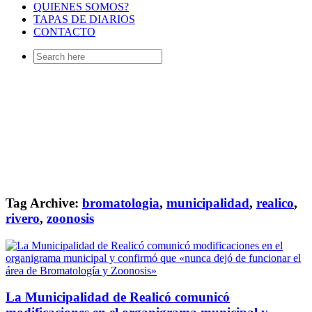
QUIENES SOMOS?
TAPAS DE DIARIOS
CONTACTO
Search
for:
Tag Archive:
bromatologia
,
municipalidad
,
realico
,
rivero
,
zoonosis
La Municipalidad de Realicó comunicó