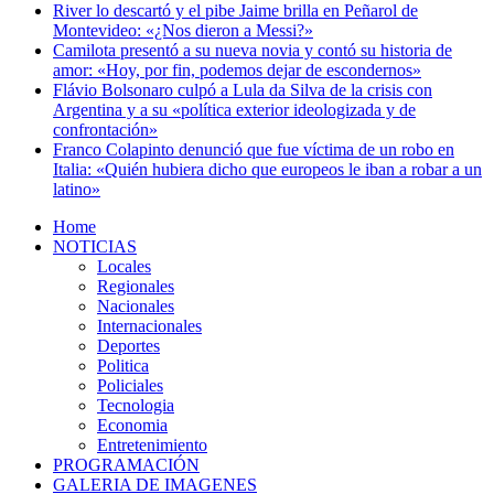
River lo descartó y el pibe Jaime brilla en Peñarol de
Montevideo: «¿Nos dieron a Messi?»
Camilota presentó a su nueva novia y contó su historia de
amor: «Hoy, por fin, podemos dejar de escondernos»
Flávio Bolsonaro culpó a Lula da Silva de la crisis con
Argentina y a su «política exterior ideologizada y de
confrontación»
Franco Colapinto denunció que fue víctima de un robo en
Italia: «Quién hubiera dicho que europeos le iban a robar a un
latino»
Home
NOTICIAS
Locales
Regionales
Nacionales
Internacionales
Deportes
Politica
Policiales
Tecnologia
Economia
Entretenimiento
PROGRAMACIÓN
GALERIA DE IMAGENES