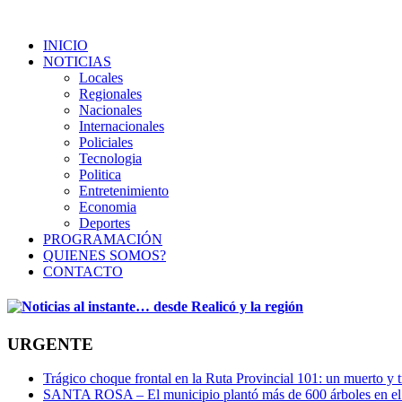
INICIO
NOTICIAS
Locales
Regionales
Nacionales
Internacionales
Policiales
Tecnologia
Politica
Entretenimiento
Economia
Deportes
PROGRAMACIÓN
QUIENES SOMOS?
CONTACTO
URGENTE
Trágico choque frontal en la Ruta Provincial 101: un muerto y t
SANTA ROSA – El municipio plantó más de 600 árboles en el 