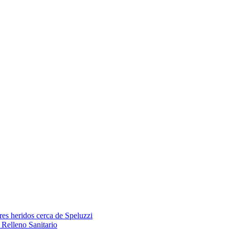
res heridos cerca de Speluzzi
Relleno Sanitario