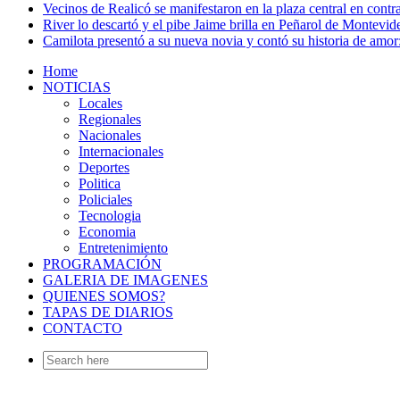
Vecinos de Realicó se manifestaron en la plaza central en contr
River lo descartó y el pibe Jaime brilla en Peñarol de Montevi
Camilota presentó a su nueva novia y contó su historia de amo
Home
NOTICIAS
Locales
Regionales
Nacionales
Internacionales
Deportes
Politica
Policiales
Tecnologia
Economia
Entretenimiento
PROGRAMACIÓN
GALERIA DE IMAGENES
QUIENES SOMOS?
TAPAS DE DIARIOS
CONTACTO
Search
for: