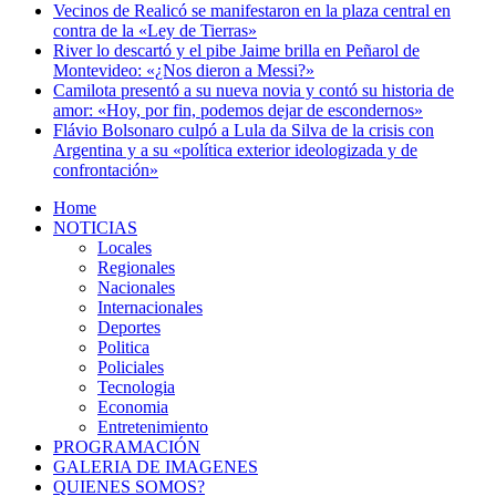
Vecinos de Realicó se manifestaron en la plaza central en
contra de la «Ley de Tierras»
River lo descartó y el pibe Jaime brilla en Peñarol de
Montevideo: «¿Nos dieron a Messi?»
Camilota presentó a su nueva novia y contó su historia de
amor: «Hoy, por fin, podemos dejar de escondernos»
Flávio Bolsonaro culpó a Lula da Silva de la crisis con
Argentina y a su «política exterior ideologizada y de
confrontación»
Home
NOTICIAS
Locales
Regionales
Nacionales
Internacionales
Deportes
Politica
Policiales
Tecnologia
Economia
Entretenimiento
PROGRAMACIÓN
GALERIA DE IMAGENES
QUIENES SOMOS?