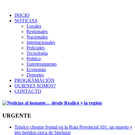
INICIO
NOTICIAS
Locales
Regionales
Nacionales
Internacionales
Policiales
Tecnologia
Politica
Entretenimiento
Economia
Deportes
PROGRAMACIÓN
QUIENES SOMOS?
CONTACTO
URGENTE
Trágico choque frontal en la Ruta Provincial 101: un muerto y
tres heridos cerca de Speluzzi