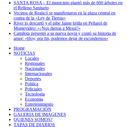
SANTA ROSA – El municipio plantó más de 600 árboles en
el Relleno Sanitario
Vecinos de Realicó se manifestaron en la plaza central en
contra de la «Ley de Tierras»
River lo descartó y el pibe Jaime brilla en Peñarol de
Montevideo: «¿Nos dieron a Messi?»
Camilota presentó a su nueva novia y contó su historia de
amor: «Hoy, por fin, podemos dejar de escondernos»
Home
NOTICIAS
Locales
Regionales
Nacionales
Internacionales
Deportes
Politica
Policiales
Tecnologia
Economia
Entretenimiento
PROGRAMACIÓN
GALERIA DE IMAGENES
QUIENES SOMOS?
TAPAS DE DIARIOS