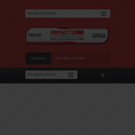
evas estafas laborales para robar dinero y datos
URGENTE
 nuevos centros de datos en Texas debido a preocupaciones sobre el consumo eléct
e Candela Arizaga
dad en el Conurbano: «Asesinos de m…, los vamos a agarrar»
archan al Congreso contra la violencia vicaria
evas estafas laborales para robar dinero y datos