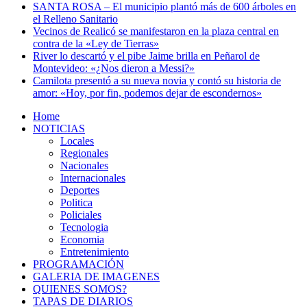
SANTA ROSA – El municipio plantó más de 600 árboles en
el Relleno Sanitario
Vecinos de Realicó se manifestaron en la plaza central en
contra de la «Ley de Tierras»
River lo descartó y el pibe Jaime brilla en Peñarol de
Montevideo: «¿Nos dieron a Messi?»
Camilota presentó a su nueva novia y contó su historia de
amor: «Hoy, por fin, podemos dejar de escondernos»
Home
NOTICIAS
Locales
Regionales
Nacionales
Internacionales
Deportes
Politica
Policiales
Tecnologia
Economia
Entretenimiento
PROGRAMACIÓN
GALERIA DE IMAGENES
QUIENES SOMOS?
TAPAS DE DIARIOS