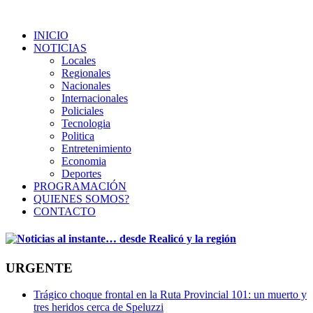
INICIO
NOTICIAS
Locales
Regionales
Nacionales
Internacionales
Policiales
Tecnologia
Politica
Entretenimiento
Economia
Deportes
PROGRAMACIÓN
QUIENES SOMOS?
CONTACTO
URGENTE
Trágico choque frontal en la Ruta Provincial 101: un muerto y
tres heridos cerca de Speluzzi