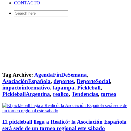
CONTACTO
Search
for:
Tag Archive:
AgendaFinDeSemana
,
AsociaciónEspañola
,
deportes
,
DeporteSocial
,
impactoinformativo
,
lapampa
,
Pickleball
,
PickleballArgentina
,
realico
,
Tendencias
,
torneo
El pickleball llega a Realicó: la Asociación Española
será sede de un torneo regional este sábado