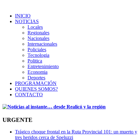
INICIO
NOTICIAS
Locales
Regionales
Nacionales
Internacionales
Policiales
Tecnologia
Politica
Entretenimiento
Economia
Deportes
PROGRAMACIÓN
QUIENES SOMOS?
CONTACTO
URGENTE
Trágico choque frontal en la Ruta Provincial 101: un muerto y
tres heridos cerca de Speluzzi