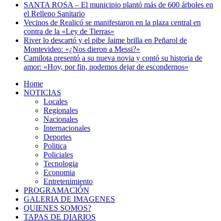
SANTA ROSA – El municipio plantó más de 600 árboles en
el Relleno Sanitario
Vecinos de Realicó se manifestaron en la plaza central en
contra de la «Ley de Tierras»
River lo descartó y el pibe Jaime brilla en Peñarol de
Montevideo: «¿Nos dieron a Messi?»
Camilota presentó a su nueva novia y contó su historia de
amor: «Hoy, por fin, podemos dejar de escondernos»
Home
NOTICIAS
Locales
Regionales
Nacionales
Internacionales
Deportes
Politica
Policiales
Tecnologia
Economia
Entretenimiento
PROGRAMACIÓN
GALERIA DE IMAGENES
QUIENES SOMOS?
TAPAS DE DIARIOS