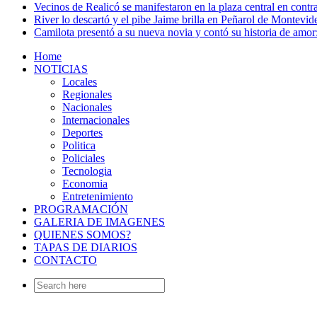
Vecinos de Realicó se manifestaron en la plaza central en contr
River lo descartó y el pibe Jaime brilla en Peñarol de Montevi
Camilota presentó a su nueva novia y contó su historia de amo
Home
NOTICIAS
Locales
Regionales
Nacionales
Internacionales
Deportes
Politica
Policiales
Tecnologia
Economia
Entretenimiento
PROGRAMACIÓN
GALERIA DE IMAGENES
QUIENES SOMOS?
TAPAS DE DIARIOS
CONTACTO
Search
for: