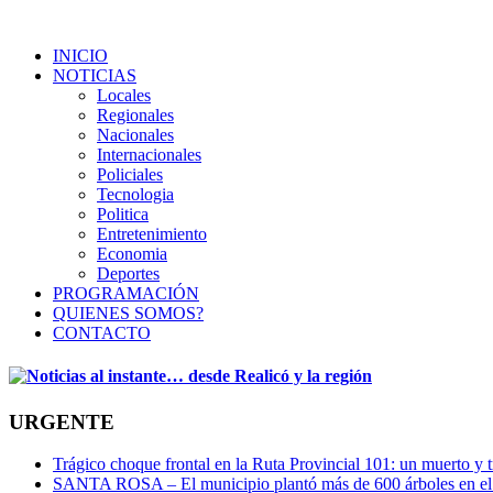
INICIO
NOTICIAS
Locales
Regionales
Nacionales
Internacionales
Policiales
Tecnologia
Politica
Entretenimiento
Economia
Deportes
PROGRAMACIÓN
QUIENES SOMOS?
CONTACTO
URGENTE
Trágico choque frontal en la Ruta Provincial 101: un muerto y t
SANTA ROSA – El municipio plantó más de 600 árboles en el 