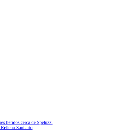
res heridos cerca de Speluzzi
Relleno Sanitario