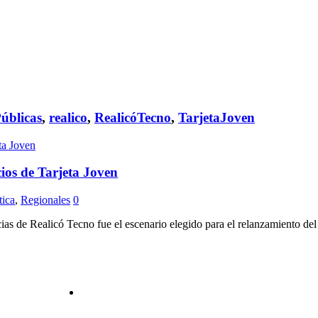
Públicas
,
realico
,
RealicóTecno
,
TarjetaJoven
cios de Tarjeta Joven
tica
,
Regionales
0
as de Realicó Tecno fue el escenario elegido para el relanzamiento del 