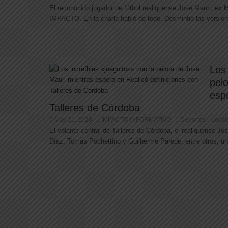
El reconocido jugador de fútbol realiquense José Mauri, ex M
IMPACTO. En la charla habló de todo. Desmintió las version
Los 
pel
esp
Talleres de Córdoba
May 21, 2020
IMPACTO INFORMATIVO
Deportes
Local
,
El volante central de Talleres de Córdoba, el realiquense J
Díaz, Tomás Pochettino y Guilherme Parede, entre otros, un 