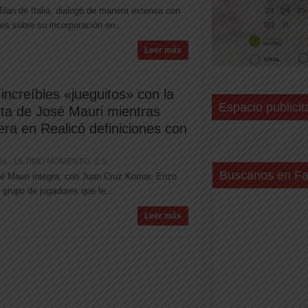
ilan de Italia, dialogó de manera extensa con
es sobre su incorporación en...
Leer más
increíbles «jueguitos» con la
Espacio publicit
ota de José Mauri mientras
era en Realicó definiciones con
es
ULTIMO MOMENTO
0
,
Buscanos en F
osé Mauri integra, con Juan Cruz Komar, Enzo
grupo de jugadores que le...
Leer más