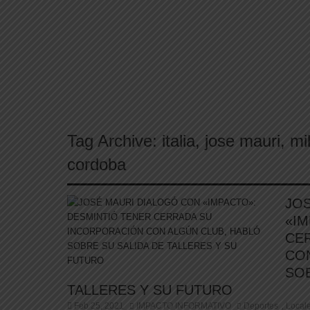
Freno a la IA | Greg Abbott detiene la aproba
Tag Archive:
italia
,
jose mauri
,
mi
cordoba
JO
«IM
CE
CO
SOB
TALLERES Y SU FUTURO
Feb 25, 2021
IMPACTO INFORMATIVO
Deportes
Local
,