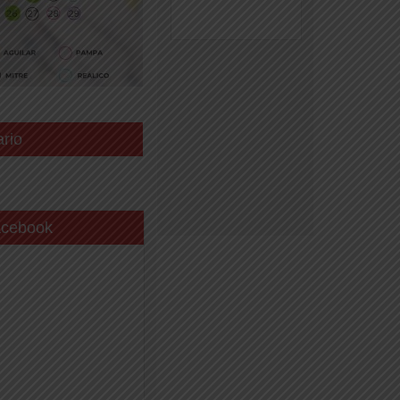
ario
acebook