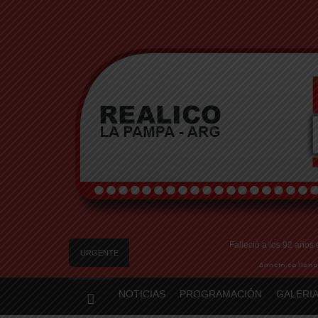
Falleció a los 92 años
URGENTE
Agosto se llena
Realicó: avanzan los p
NOTICIAS
PROGRAMACIÓN
GALERIA
Te ofrecen trabajo, pe