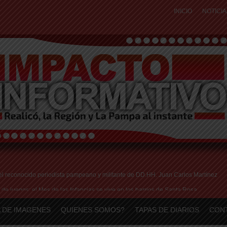
INICIO
NOTICIA
 el reconocido periodista pampeano y militante de DD.HH. Juan Carlos Martínez
 de juegos: el Mes de las Infancias se vive en los barrios de Santa Rosa
reparativos y la actualización de datos para adjudicar las 25 viviendas del IPAV
 DE IMAGENES
QUIENES SOMOS?
TAPAS DE DIARIOS
CON
ro es un engaño: así son las nuevas estafas laborales para robar dinero y datos