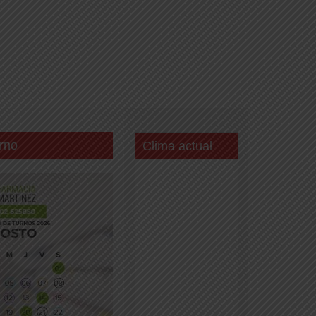
o eléctrico y de agua
rno
Clima actual