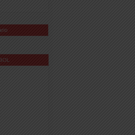
ario
BOL