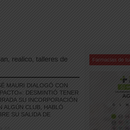
ción de nuevos centros de datos en Texas debido a preocupaciones sobre el consum
lan
,
realico
,
talleres de
Farmacias de tu
SÉ MAURI DIALOGÓ CON
PACTO»: DESMINTIÓ TENER
RRADA SU INCORPORACIÓN
N ALGÚN CLUB, HABLÓ
RE SU SALIDA DE
es
0