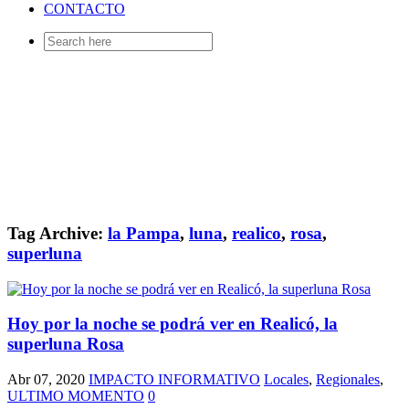
CONTACTO
Search
for:
Tag Archive:
la Pampa
,
luna
,
realico
,
rosa
,
superluna
Hoy por la noche se podrá ver en Realicó, la
superluna Rosa
Abr 07, 2020
IMPACTO INFORMATIVO
Locales
,
Regionales
,
ULTIMO MOMENTO
0