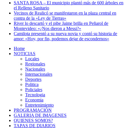
SANTA ROSA – El municipio plantó más de 600 árboles en
el Relleno Sanitario
Vecinos de Realicó se manifestaron en la plaza central en
contra de la «Ley de Tierras»
River lo descartó y el pibe Jaime brilla en Peñarol de
Montevideo: «¿Nos dieron a Messi?»
Camilota presentó a su nueva novia y contó su historia de
amor: «Hoy, por fin, podemos dejar de escondernos»
Home
NOTICIAS
Locales
Regionales
Nacionales
Internacionales
Deportes
Politica
Policiales
Tecnologia
Economia
Entretenimiento
PROGRAMACIÓN
GALERIA DE IMAGENES
QUIENES SOMOS?
TAPAS DE DIARIOS