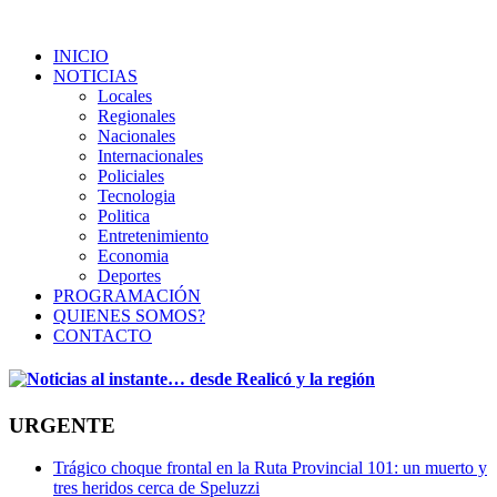
INICIO
NOTICIAS
Locales
Regionales
Nacionales
Internacionales
Policiales
Tecnologia
Politica
Entretenimiento
Economia
Deportes
PROGRAMACIÓN
QUIENES SOMOS?
CONTACTO
URGENTE
Trágico choque frontal en la Ruta Provincial 101: un muerto y
tres heridos cerca de Speluzzi