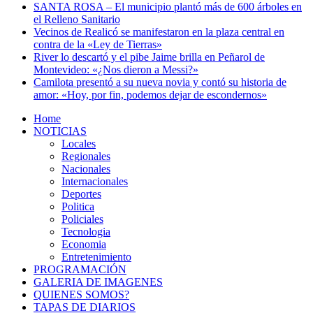
SANTA ROSA – El municipio plantó más de 600 árboles en
el Relleno Sanitario
Vecinos de Realicó se manifestaron en la plaza central en
contra de la «Ley de Tierras»
River lo descartó y el pibe Jaime brilla en Peñarol de
Montevideo: «¿Nos dieron a Messi?»
Camilota presentó a su nueva novia y contó su historia de
amor: «Hoy, por fin, podemos dejar de escondernos»
Home
NOTICIAS
Locales
Regionales
Nacionales
Internacionales
Deportes
Politica
Policiales
Tecnologia
Economia
Entretenimiento
PROGRAMACIÓN
GALERIA DE IMAGENES
QUIENES SOMOS?
TAPAS DE DIARIOS