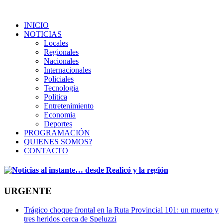
INICIO
NOTICIAS
Locales
Regionales
Nacionales
Internacionales
Policiales
Tecnologia
Politica
Entretenimiento
Economia
Deportes
PROGRAMACIÓN
QUIENES SOMOS?
CONTACTO
URGENTE
Trágico choque frontal en la Ruta Provincial 101: un muerto y
tres heridos cerca de Speluzzi