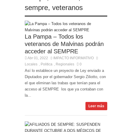
hijo, marchan al Congreso contra la violencia
sempre
,
veteranos
vicaria
La Pampa – Todos los
veteranos de Malvinas podrán
acceder al SEMPRE
Abr 01, 2022
IMPACTO INFORMATIVO
Locales
Politica
Regionales
0
,
,
Así lo establece un proyecto de Ley enviado a
Diputados por el gobernador Sergio Ziliotto, con
el que eliminan las trabas que tenían para el
acceso al SEMPRE los que ya contaban con
la...
Leer más