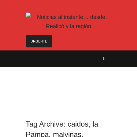
URGENTE
Te ofrecen trabajo, pero es un engaño: así son
las nuevas estafas laborales para robar dinero y
datos
Freno a la IA | Greg Abbott detiene la aprobación
de nuevos centros de datos en Texas debido a
preocupaciones sobre el consumo eléctrico y de
agua
Examen toxicológico confirma consumo de
cocaína de Candela Arizaga
Nuevo asesinato motochorro de un policía de la
Ciudad en el Conurbano: «Asesinos de m…, los
Tag Archive:
caidos
,
la
vamos a agarrar»
Pampa
,
malvinas
,
A un año del caso del preceptor que mató a su