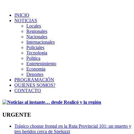
INICIO
NOTICIAS
Locales
Regionales
Nacionales
Internacionales
Policiales
Tecnologia
Politica
Entretenimiento
Economia
Deportes
PROGRAMACIÓN
QUIENES SOMOS?
CONTACTO
URGENTE
Trágico choque frontal en la Ruta Provincial 101: un muerto y
tres heridos cerca de Speluzzi