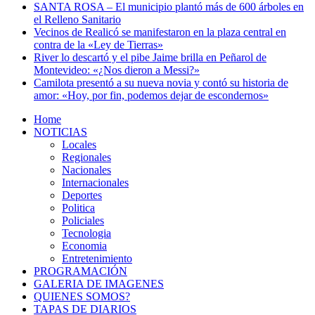
SANTA ROSA – El municipio plantó más de 600 árboles en
el Relleno Sanitario
Vecinos de Realicó se manifestaron en la plaza central en
contra de la «Ley de Tierras»
River lo descartó y el pibe Jaime brilla en Peñarol de
Montevideo: «¿Nos dieron a Messi?»
Camilota presentó a su nueva novia y contó su historia de
amor: «Hoy, por fin, podemos dejar de escondernos»
Home
NOTICIAS
Locales
Regionales
Nacionales
Internacionales
Deportes
Politica
Policiales
Tecnologia
Economia
Entretenimiento
PROGRAMACIÓN
GALERIA DE IMAGENES
QUIENES SOMOS?
TAPAS DE DIARIOS