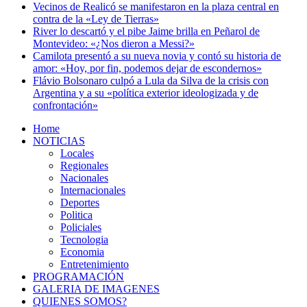
Vecinos de Realicó se manifestaron en la plaza central en
contra de la «Ley de Tierras»
River lo descartó y el pibe Jaime brilla en Peñarol de
Montevideo: «¿Nos dieron a Messi?»
Camilota presentó a su nueva novia y contó su historia de
amor: «Hoy, por fin, podemos dejar de escondernos»
Flávio Bolsonaro culpó a Lula da Silva de la crisis con
Argentina y a su «política exterior ideologizada y de
confrontación»
Home
NOTICIAS
Locales
Regionales
Nacionales
Internacionales
Deportes
Politica
Policiales
Tecnologia
Economia
Entretenimiento
PROGRAMACIÓN
GALERIA DE IMAGENES
QUIENES SOMOS?