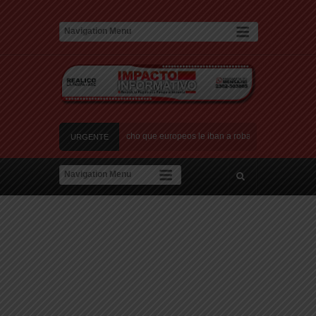
en Italia: «Quién hubiera dicho que europeos le iban a robar a un latino»
URGENTE
o recibió una multitud: jugará en Fiorentina
 la Justicia que intime al Gobierno y aplique multas si no cumple la Ley de Fondos
medio de una operación
La Cámara de Casación confirmó el procesamiento de Jul
en Italia: «Quién hubiera dicho que europeos le iban a robar a un latino»