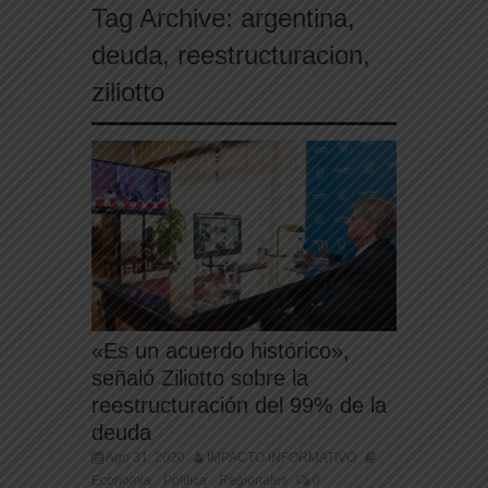
Tag Archive:
argentina
,
deuda
,
reestructuracion
,
ziliotto
«Es un acuerdo histórico»,
señaló Ziliotto sobre la
reestructuración del 99% de la
deuda
Ago 31, 2020
IMPACTO INFORMATIVO
Economia
Politica
Regionales
0
,
,