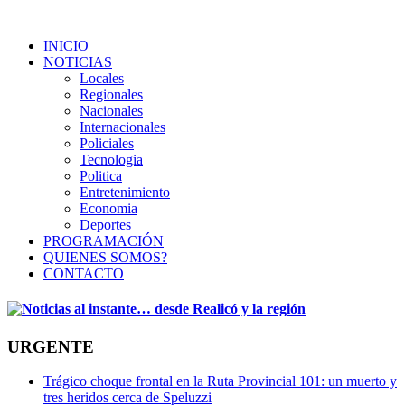
INICIO
NOTICIAS
Locales
Regionales
Nacionales
Internacionales
Policiales
Tecnologia
Politica
Entretenimiento
Economia
Deportes
PROGRAMACIÓN
QUIENES SOMOS?
CONTACTO
URGENTE
Trágico choque frontal en la Ruta Provincial 101: un muerto y
tres heridos cerca de Speluzzi