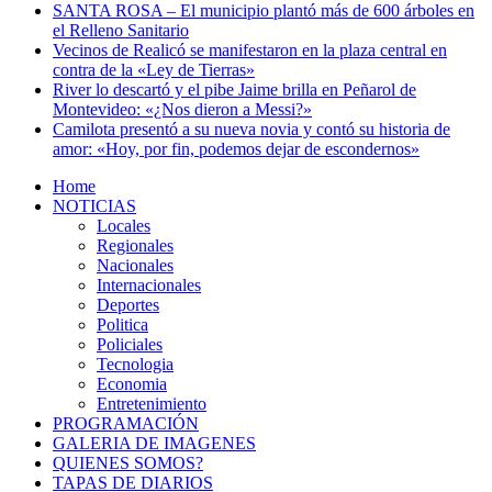
SANTA ROSA – El municipio plantó más de 600 árboles en
el Relleno Sanitario
Vecinos de Realicó se manifestaron en la plaza central en
contra de la «Ley de Tierras»
River lo descartó y el pibe Jaime brilla en Peñarol de
Montevideo: «¿Nos dieron a Messi?»
Camilota presentó a su nueva novia y contó su historia de
amor: «Hoy, por fin, podemos dejar de escondernos»
Home
NOTICIAS
Locales
Regionales
Nacionales
Internacionales
Deportes
Politica
Policiales
Tecnologia
Economia
Entretenimiento
PROGRAMACIÓN
GALERIA DE IMAGENES
QUIENES SOMOS?
TAPAS DE DIARIOS