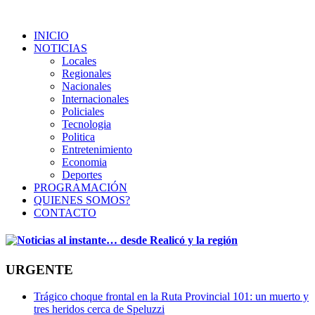
INICIO
NOTICIAS
Locales
Regionales
Nacionales
Internacionales
Policiales
Tecnologia
Politica
Entretenimiento
Economia
Deportes
PROGRAMACIÓN
QUIENES SOMOS?
CONTACTO
URGENTE
Trágico choque frontal en la Ruta Provincial 101: un muerto y
tres heridos cerca de Speluzzi