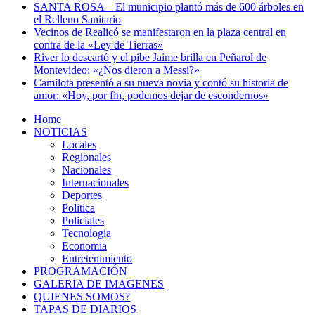
SANTA ROSA – El municipio plantó más de 600 árboles en
el Relleno Sanitario
Vecinos de Realicó se manifestaron en la plaza central en
contra de la «Ley de Tierras»
River lo descartó y el pibe Jaime brilla en Peñarol de
Montevideo: «¿Nos dieron a Messi?»
Camilota presentó a su nueva novia y contó su historia de
amor: «Hoy, por fin, podemos dejar de escondernos»
Home
NOTICIAS
Locales
Regionales
Nacionales
Internacionales
Deportes
Politica
Policiales
Tecnologia
Economia
Entretenimiento
PROGRAMACIÓN
GALERIA DE IMAGENES
QUIENES SOMOS?
TAPAS DE DIARIOS