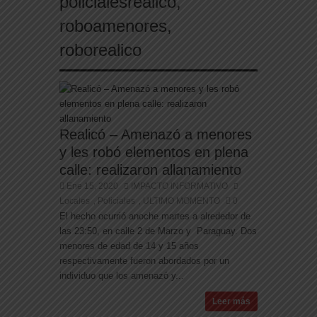
policialesrealico
,
roboamenores
,
roborealico
Realicó – Amenazó a menores
y les robó elementos en plena
calle: realizaron allanamiento
Ene 15, 2020
IMPACTO INFORMATIVO
Locales
Policiales
ULTIMO MOMENTO
0
,
,
El hecho ocurrió anoche martes a alrededor de
las 23:50, en calle 2 de Marzo y Paraguay. Dos
menores de edad de 14 y 15 años
respectivamente fueron abordados por un
individuo que los amenazó y...
Leer más