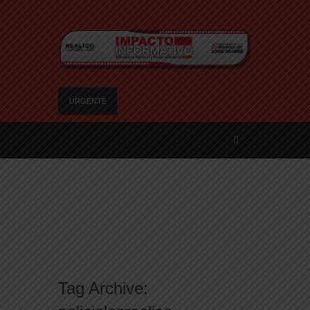
URGENTE
Trágico choque frontal en la Ruta Provincial 101:
un muerto y tres heridos cerca de Speluzzi
SANTA ROSA – El municipio plantó más de 600
árboles en el Relleno Sanitario
Vecinos de Realicó se manifestaron en la plaza
central en contra de la «Ley de Tierras»
River lo descartó y el pibe Jaime brilla en Peñarol
de Montevideo: «¿Nos dieron a Messi?»
Camilota presentó a su nueva novia y contó su
historia de amor: «Hoy, por fin, podemos dejar de
Tag Archive:
escondernos»