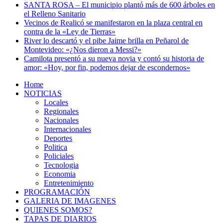
SANTA ROSA – El municipio plantó más de 600 árboles en
el Relleno Sanitario
Vecinos de Realicó se manifestaron en la plaza central en
contra de la «Ley de Tierras»
River lo descartó y el pibe Jaime brilla en Peñarol de
Montevideo: «¿Nos dieron a Messi?»
Camilota presentó a su nueva novia y contó su historia de
amor: «Hoy, por fin, podemos dejar de escondernos»
Home
NOTICIAS
Locales
Regionales
Nacionales
Internacionales
Deportes
Politica
Policiales
Tecnologia
Economia
Entretenimiento
PROGRAMACIÓN
GALERIA DE IMAGENES
QUIENES SOMOS?
TAPAS DE DIARIOS