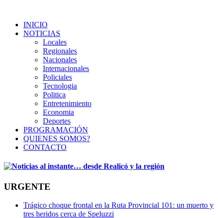
INICIO
NOTICIAS
Locales
Regionales
Nacionales
Internacionales
Policiales
Tecnologia
Politica
Entretenimiento
Economia
Deportes
PROGRAMACIÓN
QUIENES SOMOS?
CONTACTO
URGENTE
Trágico choque frontal en la Ruta Provincial 101: un muerto y
tres heridos cerca de Speluzzi