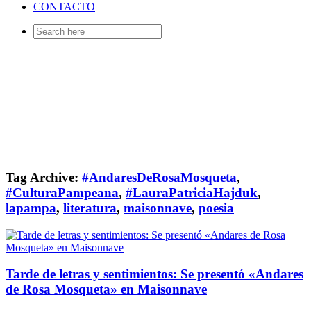
CONTACTO
Search
for:
Tag Archive:
#AndaresDeRosaMosqueta
,
#CulturaPampeana
,
#LauraPatriciaHajduk
,
lapampa
,
literatura
,
maisonnave
,
poesia
Tarde de letras y sentimientos: Se presentó «Andares
de Rosa Mosqueta» en Maisonnave