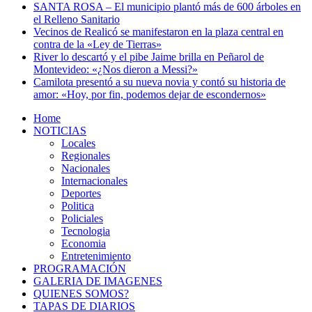
SANTA ROSA – El municipio plantó más de 600 árboles en
el Relleno Sanitario
Vecinos de Realicó se manifestaron en la plaza central en
contra de la «Ley de Tierras»
River lo descartó y el pibe Jaime brilla en Peñarol de
Montevideo: «¿Nos dieron a Messi?»
Camilota presentó a su nueva novia y contó su historia de
amor: «Hoy, por fin, podemos dejar de escondernos»
Home
NOTICIAS
Locales
Regionales
Nacionales
Internacionales
Deportes
Politica
Policiales
Tecnologia
Economia
Entretenimiento
PROGRAMACIÓN
GALERIA DE IMAGENES
QUIENES SOMOS?
TAPAS DE DIARIOS