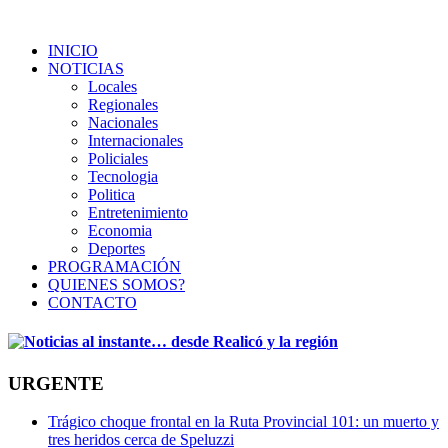
INICIO
NOTICIAS
Locales
Regionales
Nacionales
Internacionales
Policiales
Tecnologia
Politica
Entretenimiento
Economia
Deportes
PROGRAMACIÓN
QUIENES SOMOS?
CONTACTO
URGENTE
Trágico choque frontal en la Ruta Provincial 101: un muerto y
tres heridos cerca de Speluzzi