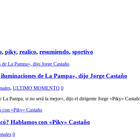
o
,
piky
,
realico
,
resumiendo
,
sportivo
s iluminaciones de La Pampa», dijo Jorge Castaño
nales
,
ULTIMO MOMENTO
0
 de La Pampa, si no será la mejor«, dijo el dirigente Jorge «Piky» 
alicó? Hablamos con «Piky» Castaño
onales
0