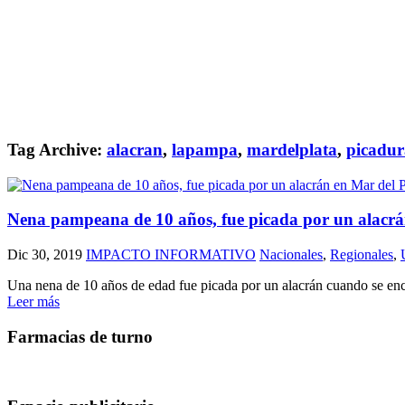
Tag Archive:
alacran
,
lapampa
,
mardelplata
,
picadur
Nena pampeana de 10 años, fue picada por un alacrán
Dic 30, 2019
IMPACTO INFORMATIVO
Nacionales
,
Regionales
,
Una nena de 10 años de edad fue picada por un alacrán cuando se encon
Leer más
Farmacias de turno