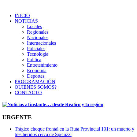
INICIO
NOTICIAS
Locales
Regionales
Nacionales
Internacionales
Policiales
Tecnologia
Politica
Entretenimiento
Economia
Deportes
PROGRAMACIÓN
QUIENES SOMOS?
CONTACTO
URGENTE
Trágico choque frontal en la Ruta Provincial 101: un muerto y
tres heridos cerca de Speluzzi