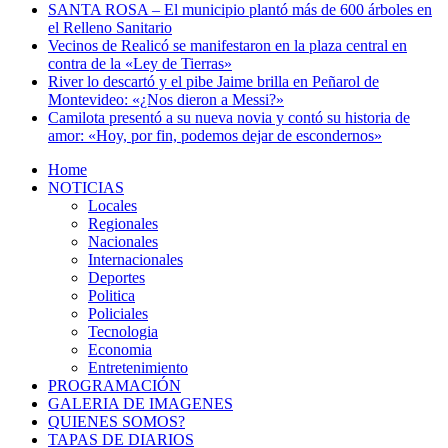
SANTA ROSA – El municipio plantó más de 600 árboles en
el Relleno Sanitario
Vecinos de Realicó se manifestaron en la plaza central en
contra de la «Ley de Tierras»
River lo descartó y el pibe Jaime brilla en Peñarol de
Montevideo: «¿Nos dieron a Messi?»
Camilota presentó a su nueva novia y contó su historia de
amor: «Hoy, por fin, podemos dejar de escondernos»
Home
NOTICIAS
Locales
Regionales
Nacionales
Internacionales
Deportes
Politica
Policiales
Tecnologia
Economia
Entretenimiento
PROGRAMACIÓN
GALERIA DE IMAGENES
QUIENES SOMOS?
TAPAS DE DIARIOS