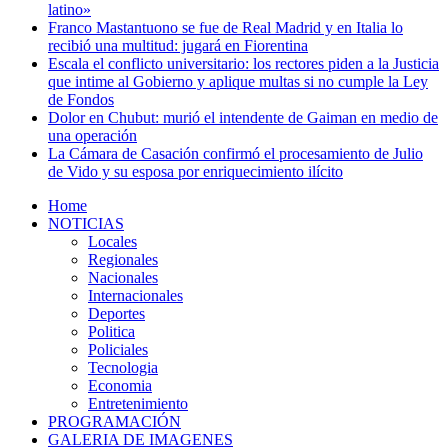
latino»
Franco Mastantuono se fue de Real Madrid y en Italia lo
recibió una multitud: jugará en Fiorentina
Escala el conflicto universitario: los rectores piden a la Justicia
que intime al Gobierno y aplique multas si no cumple la Ley
de Fondos
Dolor en Chubut: murió el intendente de Gaiman en medio de
una operación
La Cámara de Casación confirmó el procesamiento de Julio
de Vido y su esposa por enriquecimiento ilícito
Home
NOTICIAS
Locales
Regionales
Nacionales
Internacionales
Deportes
Politica
Policiales
Tecnologia
Economia
Entretenimiento
PROGRAMACIÓN
GALERIA DE IMAGENES