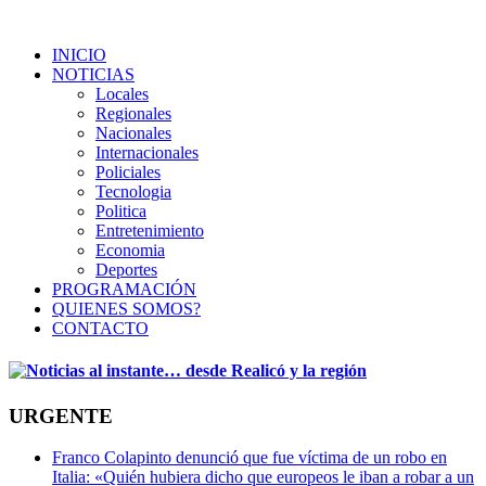
INICIO
NOTICIAS
Locales
Regionales
Nacionales
Internacionales
Policiales
Tecnologia
Politica
Entretenimiento
Economia
Deportes
PROGRAMACIÓN
QUIENES SOMOS?
CONTACTO
URGENTE
Franco Colapinto denunció que fue víctima de un robo en
Italia: «Quién hubiera dicho que europeos le iban a robar a un