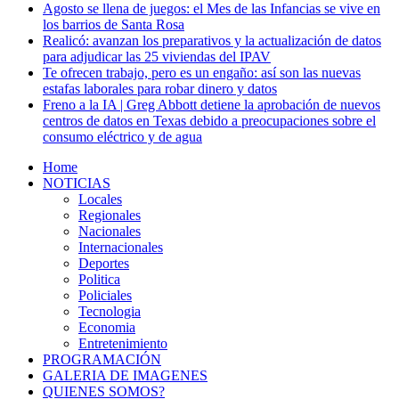
Agosto se llena de juegos: el Mes de las Infancias se vive en
los barrios de Santa Rosa
Realicó: avanzan los preparativos y la actualización de datos
para adjudicar las 25 viviendas del IPAV
Te ofrecen trabajo, pero es un engaño: así son las nuevas
estafas laborales para robar dinero y datos
Freno a la IA | Greg Abbott detiene la aprobación de nuevos
centros de datos en Texas debido a preocupaciones sobre el
consumo eléctrico y de agua
Home
NOTICIAS
Locales
Regionales
Nacionales
Internacionales
Deportes
Politica
Policiales
Tecnologia
Economia
Entretenimiento
PROGRAMACIÓN
GALERIA DE IMAGENES
QUIENES SOMOS?