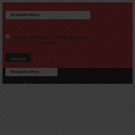
D.HH. Juan Carlos Martínez
Agosto se llena de juegos: el Mes de las Infancias se vive en lo
URGENTE
las 25 viviendas del IPAV
Te ofrecen trabajo, pero es un engaño: así son las nuevas estafas 
s en Texas debido a preocupaciones sobre el consumo eléctrico y de agua
D.HH. Juan Carlos Martínez