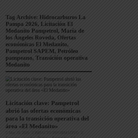
Tag Archive:
Hidrocarburos La
Pampa 2026
,
Licitación El
Medanito Pampetrol
,
María de
los Ángeles Roveda
,
Ofertas
económicas El Medanito
,
Pampetrol SAPEM
,
Petróleo
pampeano
,
Transición operativa
Medanito
Licitación clave: Pampetrol
abrió las ofertas económicas
para la transición operativa del
área «El Medanito»
May 28, 2026
IMPACTO INFORMATIVO
Economia
Locales
Politica
Regionales
0
,
,
,