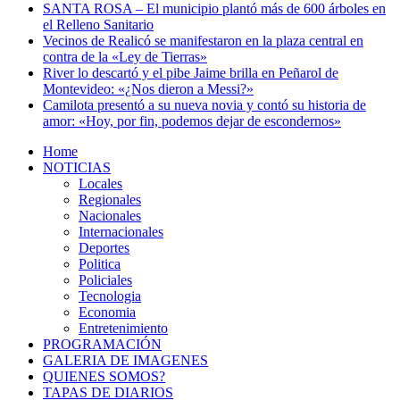
SANTA ROSA – El municipio plantó más de 600 árboles en
el Relleno Sanitario
Vecinos de Realicó se manifestaron en la plaza central en
contra de la «Ley de Tierras»
River lo descartó y el pibe Jaime brilla en Peñarol de
Montevideo: «¿Nos dieron a Messi?»
Camilota presentó a su nueva novia y contó su historia de
amor: «Hoy, por fin, podemos dejar de escondernos»
Home
NOTICIAS
Locales
Regionales
Nacionales
Internacionales
Deportes
Politica
Policiales
Tecnologia
Economia
Entretenimiento
PROGRAMACIÓN
GALERIA DE IMAGENES
QUIENES SOMOS?
TAPAS DE DIARIOS