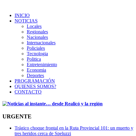
INICIO
NOTICIAS
Locales
Regionales
Nacionales
Internacionales
Policiales
Tecnologia
Politica
Entretenimiento
Economia
Deportes
PROGRAMACIÓN
QUIENES SOMOS?
CONTACTO
URGENTE
Trágico choque frontal en la Ruta Provincial 101: un muerto y
tres heridos cerca de Speluzzi