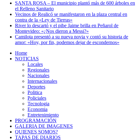
SANTA ROSA – El municipio plantó más de 600 árboles en
el Relleno Sanitario
Vecinos de Realicó se manifestaron en la plaza central en
contra de la «Ley de Tierras»
River lo descartó y el pibe Jaime brilla en Peñarol de
Montevideo: «¿Nos dieron a Messi?»
Camilota presentó a su nueva novia y contó su historia de
amor: «Hoy, por fin, podemos dejar de escondernos»
Home
NOTICIAS
Locales
Regionales
Nacionales
Internacionales
Deportes
Politica
Policiales
Tecnologia
Economia
Entretenimiento
PROGRAMACIÓN
GALERIA DE IMAGENES
QUIENES SOMOS?
TAPAS DE DIARIOS