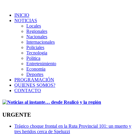
INICIO
NOTICIAS
Locales
Regionales
Nacionales
Internacionales
Policiales
Tecnologia
Politica
Entretenimiento
Economia
Deportes
PROGRAMACIÓN
QUIENES SOMOS?
CONTACTO
URGENTE
Trágico choque frontal en la Ruta Provincial 101: un muerto y
tres heridos cerca de Speluzzi