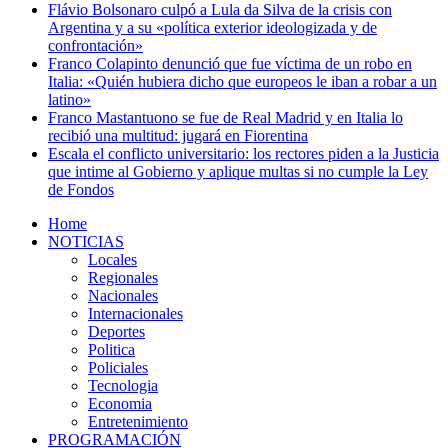
Flávio Bolsonaro culpó a Lula da Silva de la crisis con
Argentina y a su «política exterior ideologizada y de
confrontación»
Franco Colapinto denunció que fue víctima de un robo en
Italia: «Quién hubiera dicho que europeos le iban a robar a un
latino»
Franco Mastantuono se fue de Real Madrid y en Italia lo
recibió una multitud: jugará en Fiorentina
Escala el conflicto universitario: los rectores piden a la Justicia
que intime al Gobierno y aplique multas si no cumple la Ley
de Fondos
Home
NOTICIAS
Locales
Regionales
Nacionales
Internacionales
Deportes
Politica
Policiales
Tecnologia
Economia
Entretenimiento
PROGRAMACIÓN