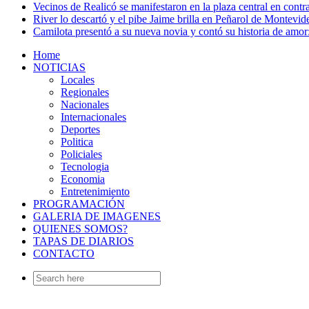
Vecinos de Realicó se manifestaron en la plaza central en contr
River lo descartó y el pibe Jaime brilla en Peñarol de Montevi
Camilota presentó a su nueva novia y contó su historia de amo
Home
NOTICIAS
Locales
Regionales
Nacionales
Internacionales
Deportes
Politica
Policiales
Tecnologia
Economia
Entretenimiento
PROGRAMACIÓN
GALERIA DE IMAGENES
QUIENES SOMOS?
TAPAS DE DIARIOS
CONTACTO
Search
for: