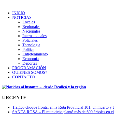
INICIO
NOTICIAS
Locales
Regionales
Nacionales
Internacionales
Policiales
Tecnologia
Politica
Entretenimiento
Economia
Deportes
PROGRAMACIÓN
QUIENES SOMOS?
CONTACTO
URGENTE
Trágico choque frontal en la Ruta Provincial 101: un muerto y t
SANTA ROSA – El municipio plantó más de 600 árboles en el 