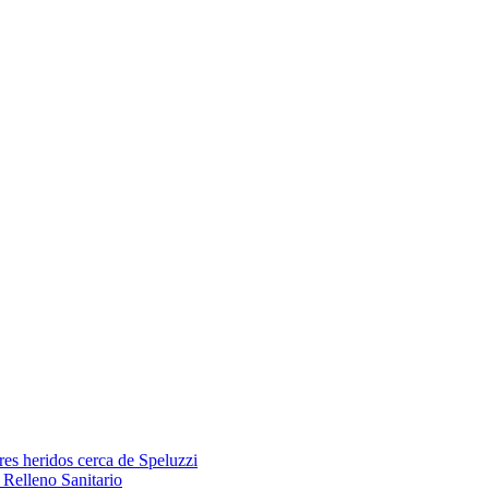
res heridos cerca de Speluzzi
Relleno Sanitario