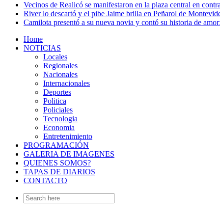
Vecinos de Realicó se manifestaron en la plaza central en contr
River lo descartó y el pibe Jaime brilla en Peñarol de Montevi
Camilota presentó a su nueva novia y contó su historia de amo
Home
NOTICIAS
Locales
Regionales
Nacionales
Internacionales
Deportes
Politica
Policiales
Tecnologia
Economia
Entretenimiento
PROGRAMACIÓN
GALERIA DE IMAGENES
QUIENES SOMOS?
TAPAS DE DIARIOS
CONTACTO
Search
for: