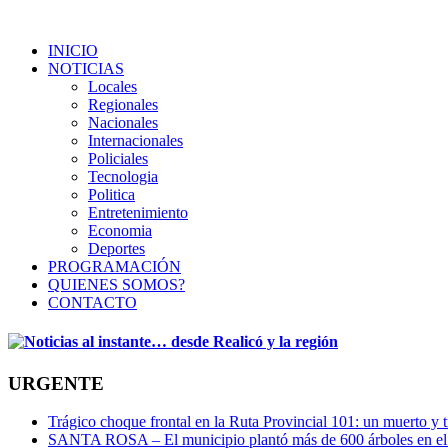
INICIO
NOTICIAS
Locales
Regionales
Nacionales
Internacionales
Policiales
Tecnologia
Politica
Entretenimiento
Economia
Deportes
PROGRAMACIÓN
QUIENES SOMOS?
CONTACTO
URGENTE
Trágico choque frontal en la Ruta Provincial 101: un muerto y t
SANTA ROSA – El municipio plantó más de 600 árboles en el 