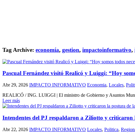
Tag Archive:
economía
,
gestion
,
impactoinformativo
,
Pascual Fernández visitó Realicó y Luiggi: “Hoy somos
Abr 29, 2026
IMPACTO INFORMATIVO
Economia
,
Locales
,
Polit
REALICÓ / ING. LUIGGI | El ministro de Gobierno y Asuntos Municipal
Leer más
Intendentes del PJ respaldaron a Ziliotto y criticaron
Abr 22, 2026
IMPACTO INFORMATIVO
Locales
,
Politica
,
Region