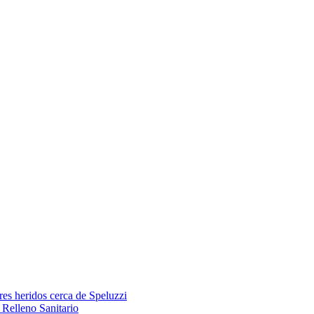
res heridos cerca de Speluzzi
Relleno Sanitario