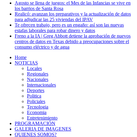
Agosto se llena de juegos: el Mes de las Infancias se vive en
los barrios de Santa Rosa
Realicó: avanzan los preparativos y la actualización de datos
para adjudicar las 25 viviendas del IPAV
Te ofrecen trabajo, pero es un engaño: así son las nuevas
estafas laborales para robar dinero y datos
Freno a la IA | Greg Abbott detiene la aprobación de nuevos
centros de datos en Texas debido a preocupaciones sobre el
consumo eléctrico y de agua
Home
NOTICIAS
Locales
Regionales
Nacionales
Internacionales
Deportes
Politica
Policiales
Tecnologia
Economia
Entretenimiento
PROGRAMACIÓN
GALERIA DE IMAGENES
QUIENES SOMOS?