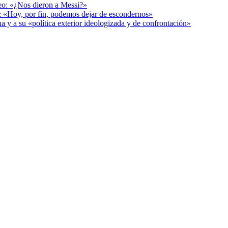
deo: «¿Nos dieron a Messi?»
r: «Hoy, por fin, podemos dejar de escondernos»
a y a su «política exterior ideologizada y de confrontación»