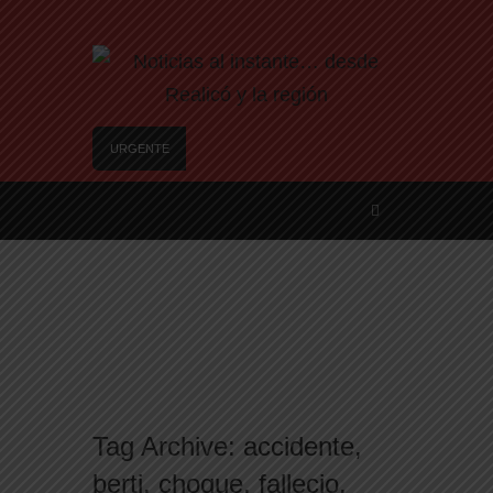
URGENTE
Trágico choque frontal en la Ruta Provincial 101:
un muerto y tres heridos cerca de Speluzzi
SANTA ROSA – El municipio plantó más de 600
árboles en el Relleno Sanitario
Vecinos de Realicó se manifestaron en la plaza
central en contra de la «Ley de Tierras»
River lo descartó y el pibe Jaime brilla en Peñarol
de Montevideo: «¿Nos dieron a Messi?»
Camilota presentó a su nueva novia y contó su
historia de amor: «Hoy, por fin, podemos dejar de
Tag Archive:
accidente
,
escondernos»
berti
,
choque
,
fallecio
,