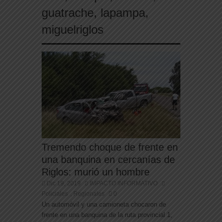
guatrache
,
lapampa
,
miguelriglos
Tremendo choque de frente en
una banquina en cercanías de
Riglos: murió un hombre
Dic 19, 2019
IMPACTO INFORMATIVO
Policiales
Regionales
0
,
Un automóvil y una camioneta chocaron de
frente en una banquina de la ruta provincial 1,