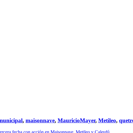
municipal
,
maisonnave
,
MauricioMayer
,
Metileo
,
quetr