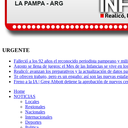
URGENTE
Falleció a los 92 años el reconocido periodista pampeano y mi
Agosto se llena de juegos: el Mes de las Infancias se vive en lo
Realicó: avanzan los preparativos y la actualización de datos p
Te ofrecen trabajo, pero es un engaño: así son las nuevas estafa
Freno a la IA | Greg Abbott detiene la aprobación de nuevos ce
Home
NOTICIAS
Locales
Regionales
Nacionales
Internacionales
Deportes
Politica