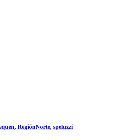
equen
,
RegiónNorte
,
speluzzi