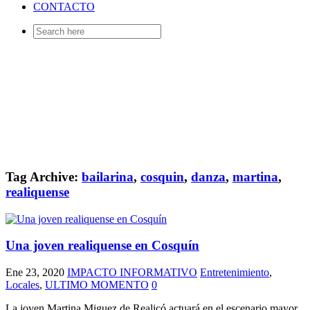
CONTACTO
Search
for:
Tag Archive:
bailarina
,
cosquin
,
danza
,
martina
,
realiquense
Una joven realiquense en Cosquín
Ene 23, 2020
IMPACTO INFORMATIVO
Entretenimiento
,
Locales
,
ULTIMO MOMENTO
0
La joven Martina Miguez de Realicó actuará en el escenario mayor