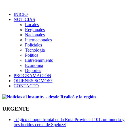
INICIO
NOTICIAS
Locales
Regionales
Nacionales
Internacionales
Policiales
Tecnologia
Politica
Entretenimiento
Economia
Deportes
PROGRAMACIÓN
QUIENES SOMOS?
CONTACTO
URGENTE
Trágico choque frontal en la Ruta Provincial 101: un muerto y
tres heridos cerca de Speluzzi