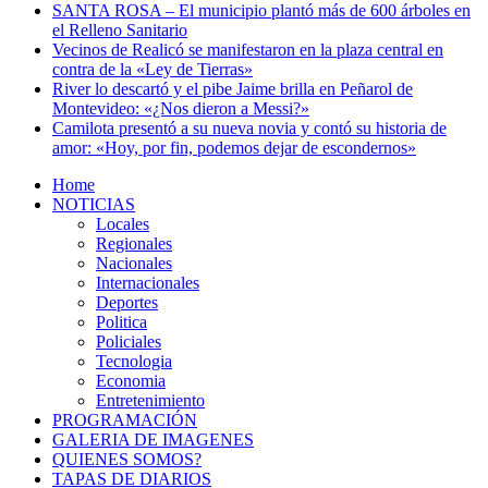
SANTA ROSA – El municipio plantó más de 600 árboles en
el Relleno Sanitario
Vecinos de Realicó se manifestaron en la plaza central en
contra de la «Ley de Tierras»
River lo descartó y el pibe Jaime brilla en Peñarol de
Montevideo: «¿Nos dieron a Messi?»
Camilota presentó a su nueva novia y contó su historia de
amor: «Hoy, por fin, podemos dejar de escondernos»
Home
NOTICIAS
Locales
Regionales
Nacionales
Internacionales
Deportes
Politica
Policiales
Tecnologia
Economia
Entretenimiento
PROGRAMACIÓN
GALERIA DE IMAGENES
QUIENES SOMOS?
TAPAS DE DIARIOS