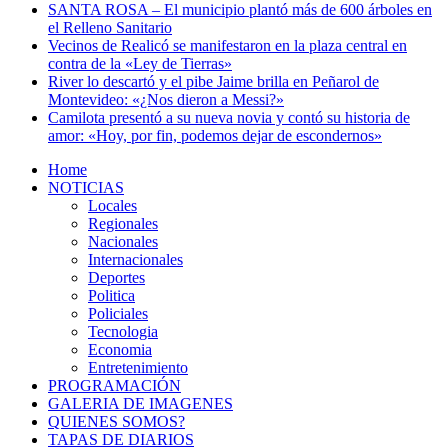
SANTA ROSA – El municipio plantó más de 600 árboles en
el Relleno Sanitario
Vecinos de Realicó se manifestaron en la plaza central en
contra de la «Ley de Tierras»
River lo descartó y el pibe Jaime brilla en Peñarol de
Montevideo: «¿Nos dieron a Messi?»
Camilota presentó a su nueva novia y contó su historia de
amor: «Hoy, por fin, podemos dejar de escondernos»
Home
NOTICIAS
Locales
Regionales
Nacionales
Internacionales
Deportes
Politica
Policiales
Tecnologia
Economia
Entretenimiento
PROGRAMACIÓN
GALERIA DE IMAGENES
QUIENES SOMOS?
TAPAS DE DIARIOS