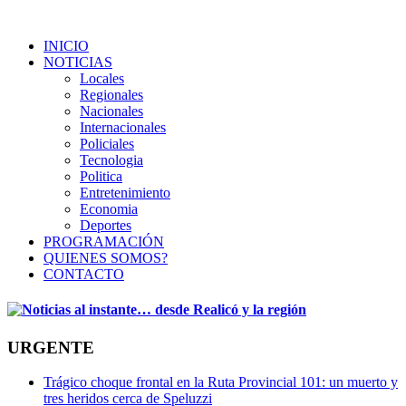
INICIO
NOTICIAS
Locales
Regionales
Nacionales
Internacionales
Policiales
Tecnologia
Politica
Entretenimiento
Economia
Deportes
PROGRAMACIÓN
QUIENES SOMOS?
CONTACTO
URGENTE
Trágico choque frontal en la Ruta Provincial 101: un muerto y
tres heridos cerca de Speluzzi