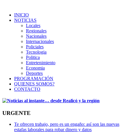
INICIO
NOTICIAS
Locales
Regionales
Nacionales
Internacionales
Policiales
Tecnologia
Politica
Entretenimiento
Economia
Deportes
PROGRAMACIÓN
QUIENES SOMOS?
CONTACTO
URGENTE
Te ofrecen trabajo, pero es un engaño: así son las nuevas
estafas laborales para robar dinero y datos