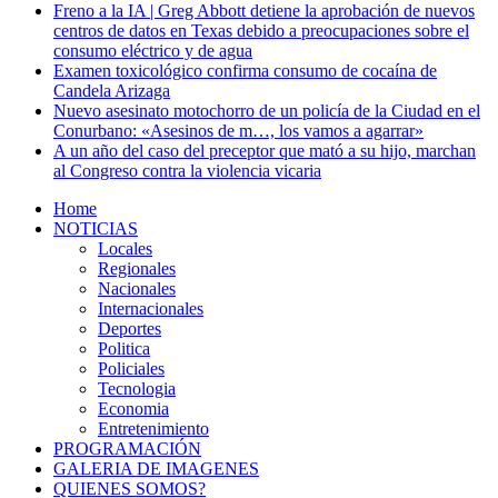
Freno a la IA | Greg Abbott detiene la aprobación de nuevos
centros de datos en Texas debido a preocupaciones sobre el
consumo eléctrico y de agua
Examen toxicológico confirma consumo de cocaína de
Candela Arizaga
Nuevo asesinato motochorro de un policía de la Ciudad en el
Conurbano: «Asesinos de m…, los vamos a agarrar»
A un año del caso del preceptor que mató a su hijo, marchan
al Congreso contra la violencia vicaria
Home
NOTICIAS
Locales
Regionales
Nacionales
Internacionales
Deportes
Politica
Policiales
Tecnologia
Economia
Entretenimiento
PROGRAMACIÓN
GALERIA DE IMAGENES
QUIENES SOMOS?