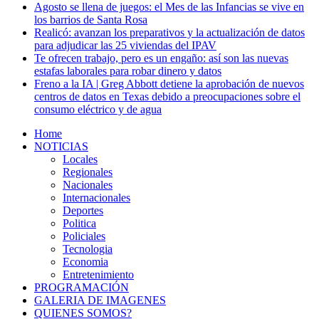
Agosto se llena de juegos: el Mes de las Infancias se vive en
los barrios de Santa Rosa
Realicó: avanzan los preparativos y la actualización de datos
para adjudicar las 25 viviendas del IPAV
Te ofrecen trabajo, pero es un engaño: así son las nuevas
estafas laborales para robar dinero y datos
Freno a la IA | Greg Abbott detiene la aprobación de nuevos
centros de datos en Texas debido a preocupaciones sobre el
consumo eléctrico y de agua
Home
NOTICIAS
Locales
Regionales
Nacionales
Internacionales
Deportes
Politica
Policiales
Tecnologia
Economia
Entretenimiento
PROGRAMACIÓN
GALERIA DE IMAGENES
QUIENES SOMOS?