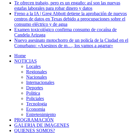
Te ofrecen trabajo, pero es un engaño: así son las nuevas
estafas laborales para robar dinero y datos
Freno a la IA | Greg Abbott detiene la aprobación de nuevos
centros de datos en Texas debido a preocupaciones sobre el
consumo eléctrico y de agua
Examen toxicológico confirma consumo de cocaína de
Candela Arizaga
Nuevo asesinato motochorro de un policía de la Ciudad en el
Conurbano: «Asesinos de m…, los vamos a agarrar»
Home
NOTICIAS
Locales
Regionales
Nacionales
Internacionales
Deportes
Politica
Policiales
Tecnologia
Economia
Entretenimiento
PROGRAMACIÓN
GALERIA DE IMAGENES
QUIENES SOMOS?