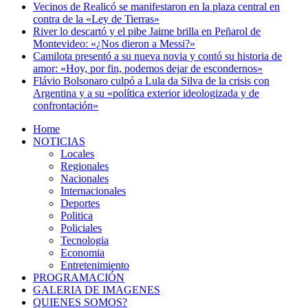
Vecinos de Realicó se manifestaron en la plaza central en
contra de la «Ley de Tierras»
River lo descartó y el pibe Jaime brilla en Peñarol de
Montevideo: «¿Nos dieron a Messi?»
Camilota presentó a su nueva novia y contó su historia de
amor: «Hoy, por fin, podemos dejar de escondernos»
Flávio Bolsonaro culpó a Lula da Silva de la crisis con
Argentina y a su «política exterior ideologizada y de
confrontación»
Home
NOTICIAS
Locales
Regionales
Nacionales
Internacionales
Deportes
Politica
Policiales
Tecnologia
Economia
Entretenimiento
PROGRAMACIÓN
GALERIA DE IMAGENES
QUIENES SOMOS?