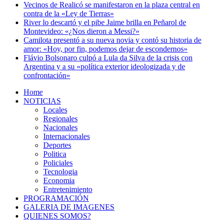
Vecinos de Realicó se manifestaron en la plaza central en
contra de la «Ley de Tierras»
River lo descartó y el pibe Jaime brilla en Peñarol de
Montevideo: «¿Nos dieron a Messi?»
Camilota presentó a su nueva novia y contó su historia de
amor: «Hoy, por fin, podemos dejar de escondernos»
Flávio Bolsonaro culpó a Lula da Silva de la crisis con
Argentina y a su «política exterior ideologizada y de
confrontación»
Home
NOTICIAS
Locales
Regionales
Nacionales
Internacionales
Deportes
Politica
Policiales
Tecnologia
Economia
Entretenimiento
PROGRAMACIÓN
GALERIA DE IMAGENES
QUIENES SOMOS?