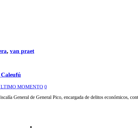
era
,
van praet
y Caleufú
ULTIMO MOMENTO
0
Fiscalía General de General Pico, encargada de delitos económicos, cont