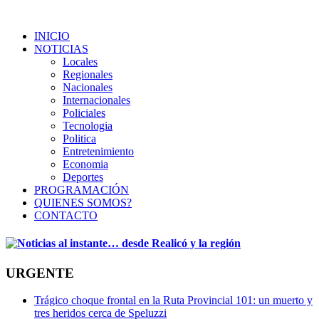
INICIO
NOTICIAS
Locales
Regionales
Nacionales
Internacionales
Policiales
Tecnologia
Politica
Entretenimiento
Economia
Deportes
PROGRAMACIÓN
QUIENES SOMOS?
CONTACTO
URGENTE
Trágico choque frontal en la Ruta Provincial 101: un muerto y
tres heridos cerca de Speluzzi