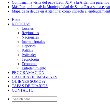
Confirman la visita del papa León XIV a la Argentina para no
Más Parque Lineal: la Municipalidad de Santa Rosa suma espac
Mapa de la deuda en Argentina: cómo impacta el endeudamien
Home
NOTICIAS
Locales
Regionales
Nacionales
Internacionales
Deportes
Politica
Policiales
Tecnologia
Economia
Entretenimiento
PROGRAMACIÓN
GALERIA DE IMAGENES
QUIENES SOMOS?
TAPAS DE DIARIOS
CONTACTO
Search
for: