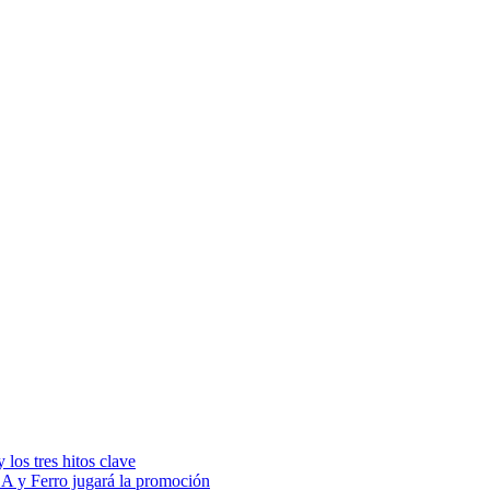
los tres hitos clave
 A y Ferro jugará la promoción