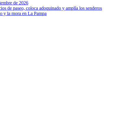
viembre de 2026
ios de paseo, coloca adoquinado y amplía los senderos
to y la mora en La Pampa