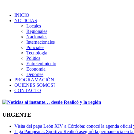
INICIO
NOTICIAS
Locales
Regionales
Nacionales
Internacionales
Policiales
Tecnologia
Politica
Entretenimiento
Economia
Deportes
PROGRAMACIÓN
QUIENES SOMOS?
CONTACTO
URGENTE
Visita del papa León XIV a Córdoba: conocé la agenda oficial y 
Liga Pampeana: Sportivo Realicó aseguró la permanencia en la