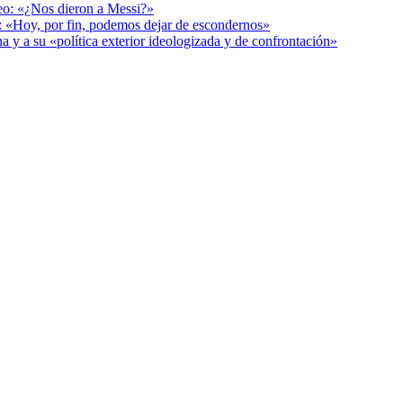
deo: «¿Nos dieron a Messi?»
r: «Hoy, por fin, podemos dejar de escondernos»
a y a su «política exterior ideologizada y de confrontación»