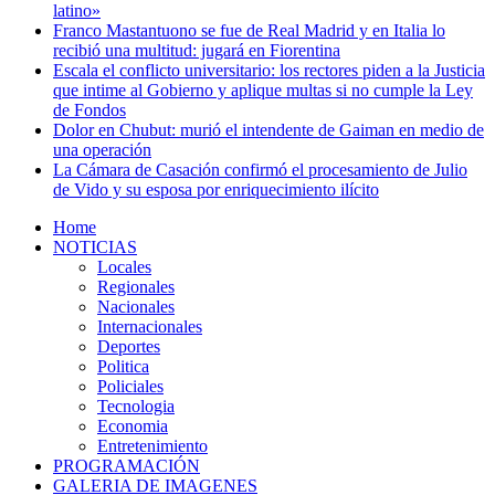
latino»
Franco Mastantuono se fue de Real Madrid y en Italia lo
recibió una multitud: jugará en Fiorentina
Escala el conflicto universitario: los rectores piden a la Justicia
que intime al Gobierno y aplique multas si no cumple la Ley
de Fondos
Dolor en Chubut: murió el intendente de Gaiman en medio de
una operación
La Cámara de Casación confirmó el procesamiento de Julio
de Vido y su esposa por enriquecimiento ilícito
Home
NOTICIAS
Locales
Regionales
Nacionales
Internacionales
Deportes
Politica
Policiales
Tecnologia
Economia
Entretenimiento
PROGRAMACIÓN
GALERIA DE IMAGENES