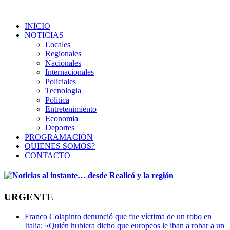
INICIO
NOTICIAS
Locales
Regionales
Nacionales
Internacionales
Policiales
Tecnologia
Politica
Entretenimiento
Economia
Deportes
PROGRAMACIÓN
QUIENES SOMOS?
CONTACTO
URGENTE
Franco Colapinto denunció que fue víctima de un robo en
Italia: «Quién hubiera dicho que europeos le iban a robar a un