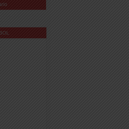
ario
BOL