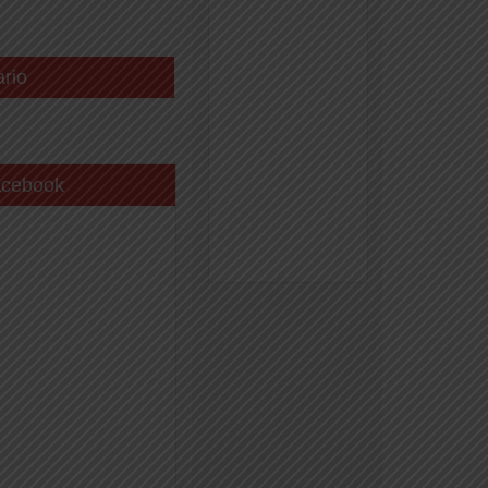
ario
acebook