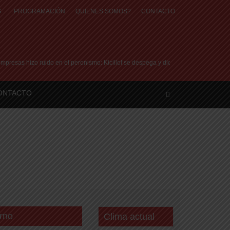
S
PROGRAMACIÓN
QUIENES SOMOS?
CONTACTO
sas hizo ruido en el peronismo: Kicillof se despega y dice que en la Provincia no
ONTACTO
rno
Clima actual