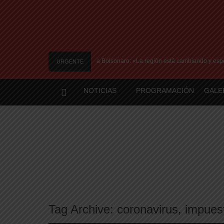
flicto y ratificó el apoyo de Milei a Bolsonaro: «La región está cambiando y espe
URGENTE
NOTICIAS
PROGRAMACIÓN
GALE
Tag Archive:
coronavirus
,
impues