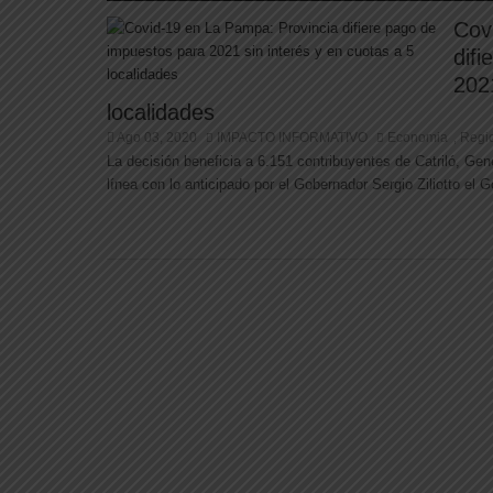
Cov
dif
2021
localidades
Ago 03, 2020
IMPACTO INFORMATIVO
Economia
Regi
,
La decisión beneficia a 6.151 contribuyentes de Catriló, G
línea con lo anticipado por el Gobernador Sergio Ziliotto el 