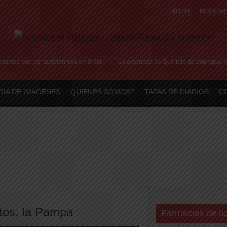
INICIO
NOTICIA
ramos que así también sea en Brasil»
La amenaza de Quintela de expropiar empre
RIA DE IMAGENES
QUIENES SOMOS?
TAPAS DE DIARIOS
C
tos
,
la Pampa
Farmacias de tu