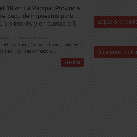
id-19 en La Pampa: Provincia
iere pago de impuestos para
Espacio publicit
 sin interés y en cuotas a 5
onales
ULTIMO MOMENTO
0
,
eneral Pico, Macachín, Santa Rosa y Toay. En
Gobierno Provincial comenzó a...
Buscanos en F
Leer más