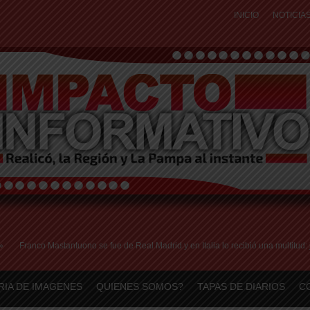
INICIO
NOTICIA
anco Mastantuono se fue de Real Madrid y en Italia lo recibió una multitud: jugará 
RIA DE IMAGENES
QUIENES SOMOS?
TAPAS DE DIARIOS
C