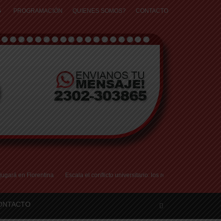
S
PROGRAMACIÓN
QUIENES SOMOS?
CONTACTO
en Fiorentina
Escala el conflicto universitario: los rectores piden a la Justicia
ONTACTO