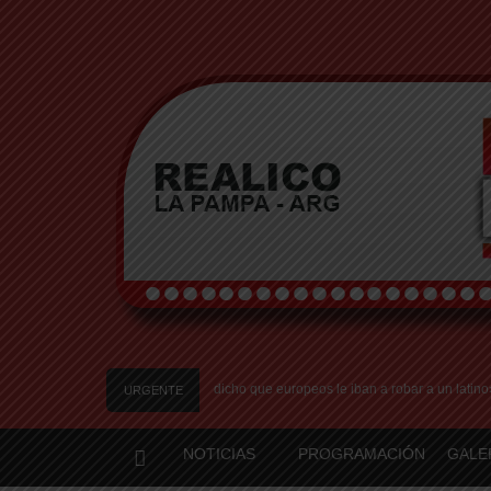
bo en Italia: «Quién hubiera dicho que europeos le iban a robar a un latino»
Fr
URGENTE
NOTICIAS
PROGRAMACIÓN
GALE