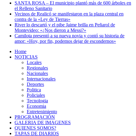
SANTA ROSA – El municipio plantó más de 600 árboles en
el Relleno Sanitario
Vecinos de Realicó se manifestaron en la plaza central en
contra de la «Ley de Tierras»
River lo descartó y el pibe Jaime brilla en Peñarol de
Montevideo: «¿Nos dieron a Messi?»
Camilota presentó a su nueva novia y contó su historia de
amor: «Hoy, por fin, podemos dejar de escondernos»
Home
NOTICIAS
Locales
Regionales
Nacionales
Internacionales
Deportes
Politica
Policiales
Tecnologia
Economia
Entretenimiento
PROGRAMACIÓN
GALERIA DE IMAGENES
QUIENES SOMOS?
TAPAS DE DIARIOS