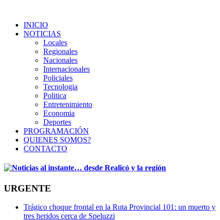
INICIO
NOTICIAS
Locales
Regionales
Nacionales
Internacionales
Policiales
Tecnologia
Politica
Entretenimiento
Economia
Deportes
PROGRAMACIÓN
QUIENES SOMOS?
CONTACTO
URGENTE
Trágico choque frontal en la Ruta Provincial 101: un muerto y
tres heridos cerca de Speluzzi